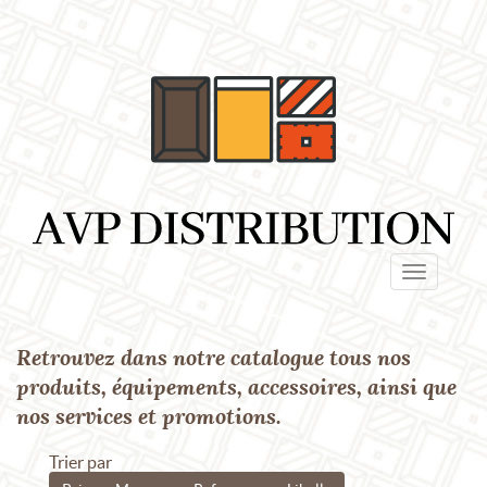
Panneau de gestion des cookies
Toggle
navigatio
Retrouvez dans notre catalogue tous nos
Marque : LOLLIPOPS
Ref. : p40165
produits, équipements, accessoires, ainsi que
nos services et promotions.
Trier par