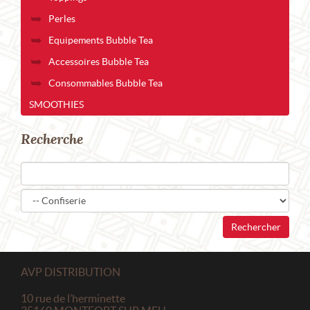
Perles
Equipements Bubble Tea
Accessoires Bubble Tea
Consommables Bubble Tea
SMOOTHIES
Recherche
AVP DISTRIBUTION
10 rue de l’herminette