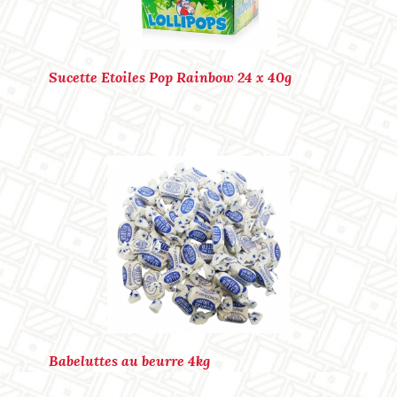
Marque : BABELUTTES
Ref. : P30102
Sucette Etoiles Pop Rainbow 24 x 40g
Marque : COTE D'OR
Ref. : P30103
Babeluttes au beurre 4kg