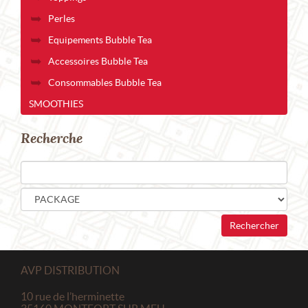
Perles
Equipements Bubble Tea
Accessoires Bubble Tea
Consommables Bubble Tea
SMOOTHIES
Recherche
AVP DISTRIBUTION
10 rue de l’herminette