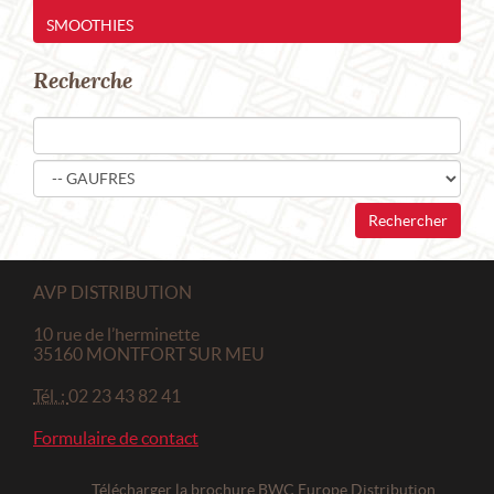
SMOOTHIES
Recherche
AVP DISTRIBUTION
10 rue de l’herminette
35160
MONTFORT SUR MEU
Tél. :
02 23 43 82 41
Formulaire de contact
Télécharger la brochure BWC Europe Distribution